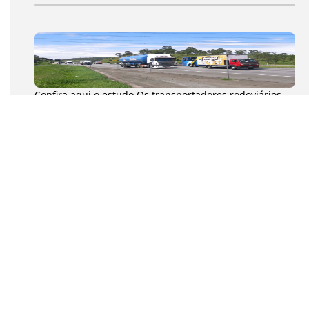
Confira aqui o estudo Os transportadores rodoviários
autônomos de cargas (TACs) movimentaram 204,6
milhões de toneladas...
Na tarde desta quarta-feira (8), o presidente da
Confederação Nacional dos Transportadores
Autônomos (CNTA), Diumar Buen...