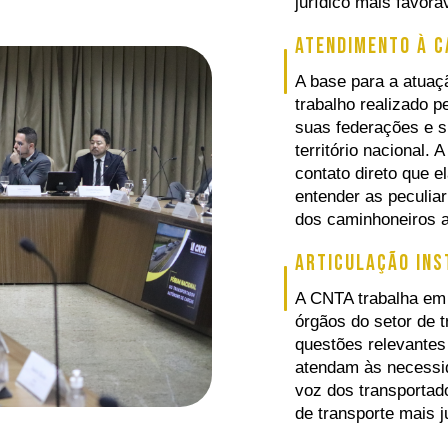
jurídico mais favor
Atendimento à c
A base para a atuaç
trabalho realizado p
suas federações e s
território nacional. 
contato direto que 
entender as peculia
dos caminhoneiros a
Articulação ins
A CNTA trabalha em 
órgãos do setor de t
questões relevantes
atendam às necessid
voz dos transportad
de transporte mais ju