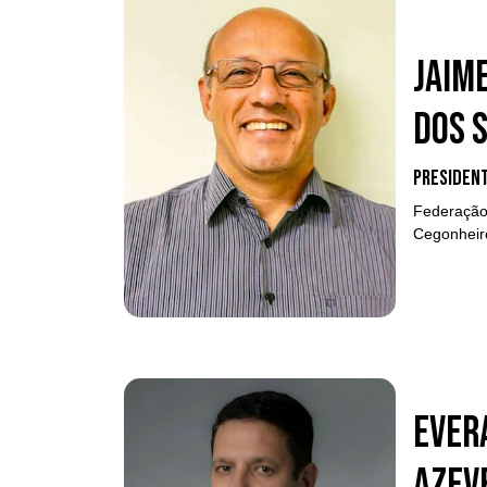
Jaim
dos 
Presiden
Federação 
Cegonheir
Ever
Azev