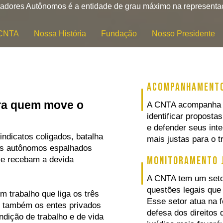
adores Autônomos é a entidade de grau máximo na representa
 CNTA
Nossa História
Fundação
Nosso Presidente
Acompanhamento
ara quem move o
A CNTA acompanha p
identificar propost
e defender seus inte
ndicatos coligados, batalha
mais justas para o t
os autônomos espalhados
Monitoramento J
 e recebam a devida
A CNTA tem um seto
questões legais qu
 trabalho que liga os três
Esse setor atua na f
) e também os entes privados
defesa dos direitos
dição de trabalho e de vida