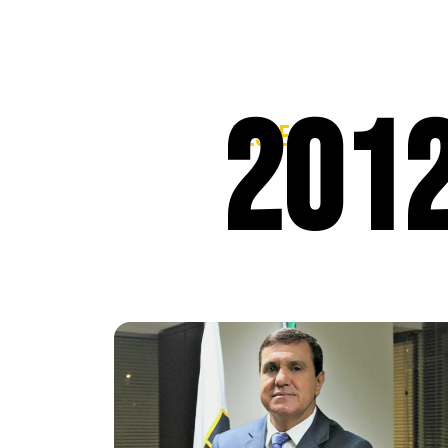
201
DESDE