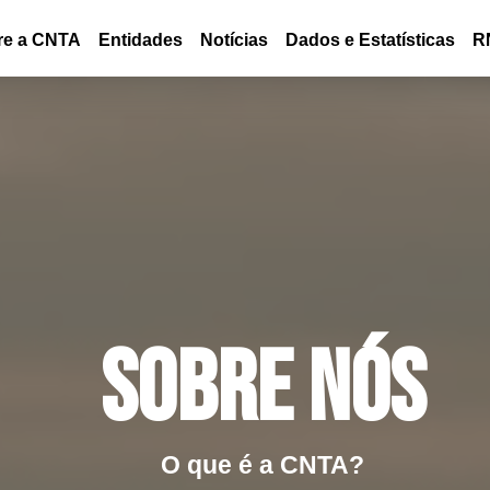
re a CNTA
Entidades
Notícias
Dados e Estatísticas
R
SOBRE NÓS
O que é a CNTA?