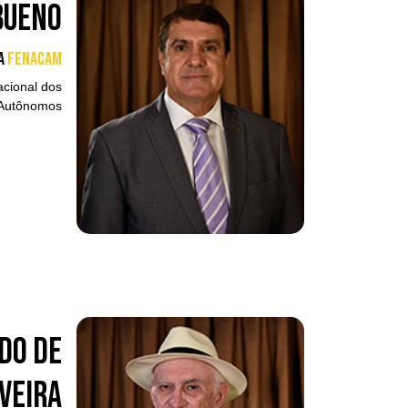
Bueno
a
FENACAM
cional dos
 Autônomos
do de
iveira