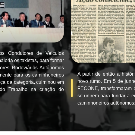
os Condutores de Veículos
oria os taxistas, para formar
dores Rodoviários Autônomos
A partir de então a hist
mente para os caminhoneiros
novo rumo. Em 5 de ju
rça da categoria, culminou em
FECONE, transformaram a
 do Trabalho na criação do
se unirem para fundar a 
caminhoneiros autônomos