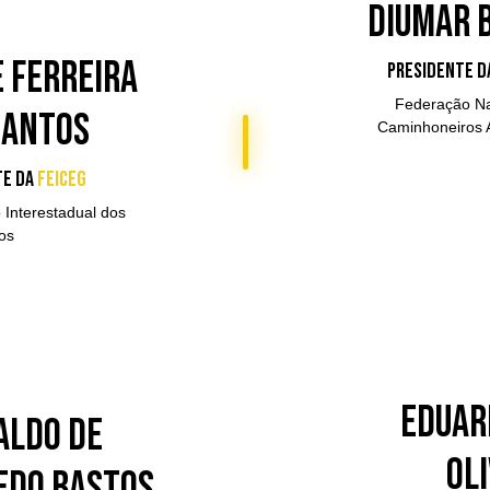
Diumar 
e Ferreira
Presidente d
Federação Na
Santos
Caminhoneiros
te da
FEICEG
Interestadual dos
os
Eduar
aldo de
Ol
edo Bastos