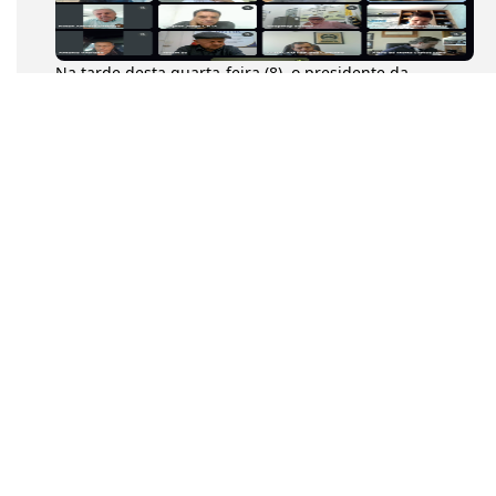
Na tarde desta quarta-feira (8), o presidente da
Confederação Nacional dos Transportadores
Autônomos (CNTA), Diumar Buen...
a tarde desta quarta-feira (8), o presidente da
Confederação Nacional dos Transportadores
Autônomos (CNTA), Diumar Bueno...