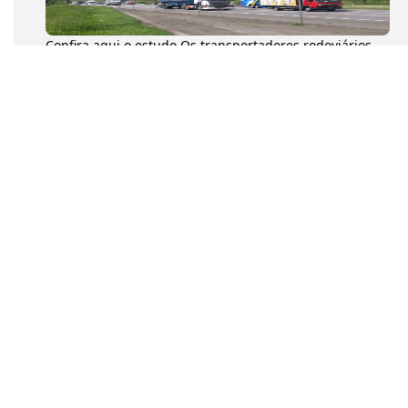
Confira aqui o estudo Os transportadores rodoviários
autônomos de cargas (TACs) movimentaram 204,6
milhões de toneladas...
Na tarde desta quarta-feira (8), o presidente da
Confederação Nacional dos Transportadores
Autônomos (CNTA), Diumar Buen...
a tarde desta quarta-feira (8), o presidente da