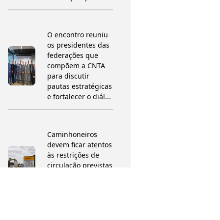
O encontro reuniu
os presidentes das
federações que
compõem a CNTA
para discutir
pautas estratégicas
e fortalecer o diál...
Caminhoneiros
devem ficar atentos
às restrições de
circulação previstas
para o período da
Festa de Nossa
Senhora da Abad...