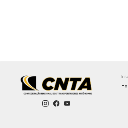
Veja mais!
Iníc
Ho