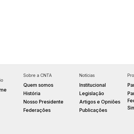
Veja mais!
‹
›
1
2
5
6
7
16
17
Sobre a CNTA
Notícias
Pro
io
Quem somos
Institucional
Pa
me
História
Legislação
Pa
Fe
Nosso Presidente
Artigos e Opniões
Si
Federações
Publicações