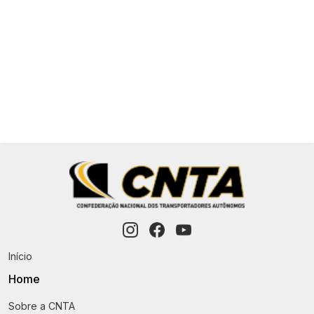
Veja mais!
1
2
16
17
›
Início
Home
Sobre a CNTA