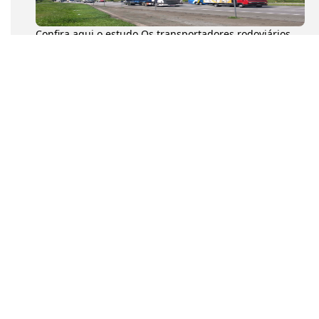
Confira aqui o estudo Os transportadores rodoviários
autônomos de cargas (TACs) movimentaram 204,6
milhões de toneladas...
Na tarde desta quarta-feira (8), o presidente da
Confederação Nacional dos Transportadores
Autônomos (CNTA), Diumar Buen...
a tarde desta quarta-feira (8), o presidente da