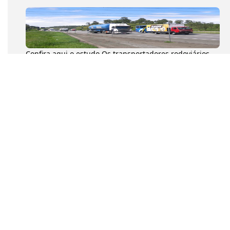
Confira aqui o estudo Os transportadores rodoviários
autônomos de cargas (TACs) movimentaram 204,6
milhões de toneladas...
Na tarde desta quarta-feira (8), o presidente da
Confederação Nacional dos Transportadores
Autônomos (CNTA), Diumar Buen...