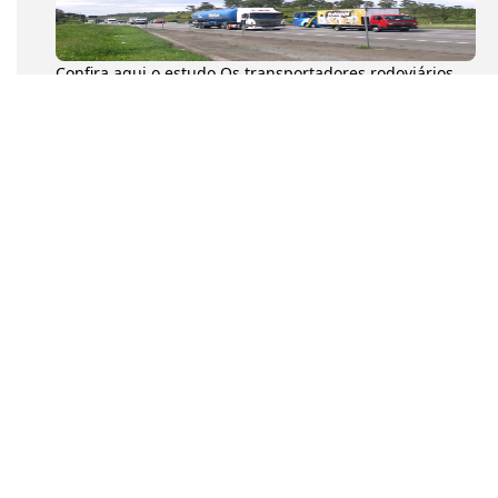
Confira aqui o estudo Os transportadores rodoviários
autônomos de cargas (TACs) movimentaram 204,6
milhões de toneladas...
Na tarde desta quarta-feira (8), o presidente da
Confederação Nacional dos Transportadores
Autônomos (CNTA), Diumar Buen...