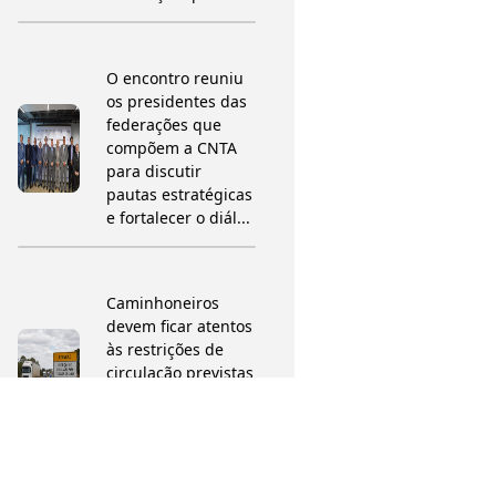
O encontro reuniu
os presidentes das
federações que
compõem a CNTA
para discutir
pautas estratégicas
e fortalecer o diál...
Caminhoneiros
devem ficar atentos
às restrições de
circulação previstas
para o período da
Festa de Nossa
Senhora da Abad...