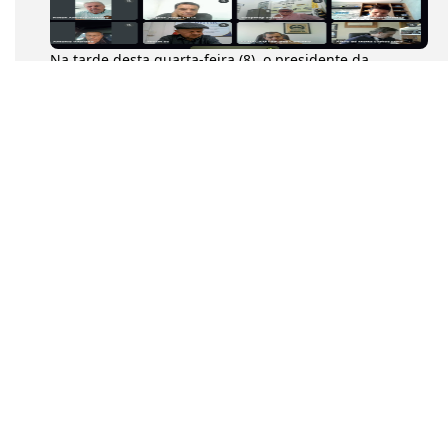
Na tarde desta quarta-feira (8), o presidente da
Confederação Nacional dos Transportadores
Autônomos (CNTA), Diumar Buen...
a tarde desta quarta-feira (8), o presidente da
Confederação Nacional dos Transportadores
Autônomos (CNTA), Diumar Bueno...