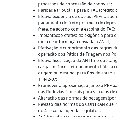
processos de concessão de rodovias;
Paridade tributária para o TAC (crédito 
Efetiva exigência de que as IPEFs dispo
pagamento do frete por meio de depósi
frete, de acordo com a escolha do TAC;
Implantação efetiva da exigência para 
meio de informação enviada à ANTT;
Efetivação e cumprimento das regras da
operação dos Pátios de Triagem nos Po
Efetiva fiscalização da ANTT no que ta
carga em fornecer documento hábil a 
origem ou destino, para fins de estadia, 
11442/07;
Promover a aproximação junto a PRF pa
nas Rodovias Federais para veículos de 
Alteração das normas de pesagem (por e
Revisão das normas do CONTRAN que im
do 4º eixo na agenda regulatória;
Análise sobre custo e preço dos pneus n