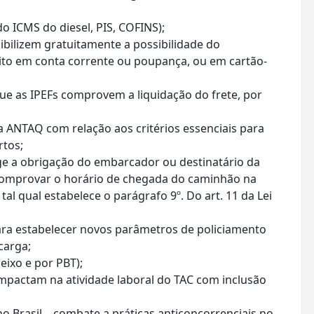
do ICMS do diesel, PIS, COFINS);
nibilizem gratuitamente a possibilidade do
to em conta corrente ou poupança, ou em cartão-
que as IPEFs comprovem a liquidação do frete, por
 ANTAQ com relação aos critérios essenciais para
rtos;
nge a obrigação do embarcador ou destinatário da
comprovar o horário de chegada do caminhão na
tal qual estabelece o parágrafo 9º. Do art. 11 da Lei
ra estabelecer novos parâmetros de policiamento
carga;
ixo e por PBT);
pactam na atividade laboral do TAC com inclusão
o Brasil – combate a práticas anticoncorrenciais no