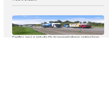
Confira aqui o estudo Os transportadores rodoviários
autônomos de cargas (TACs) movimentaram 204,6
milhões de toneladas...
Na tarde desta quarta-feira (8), o presidente da
Confederação Nacional dos Transportadores
Autônomos (CNTA), Diumar Buen...