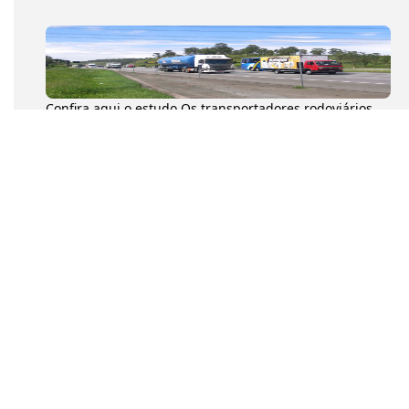
Confira aqui o estudo Os transportadores rodoviários
autônomos de cargas (TACs) movimentaram 204,6
milhões de toneladas...
Na tarde desta quarta-feira (8), o presidente da
Confederação Nacional dos Transportadores
Autônomos (CNTA), Diumar Buen...