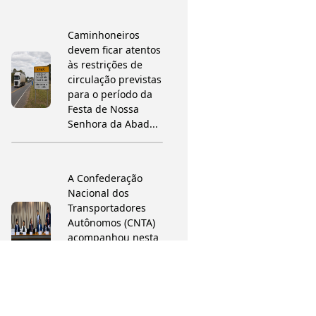
Caminhoneiros
devem ficar atentos
às restrições de
circulação previstas
para o período da
Festa de Nossa
Senhora da Abad...
A Confederação
Nacional dos
Transportadores
Autônomos (CNTA)
acompanhou nesta
terça-feira a
reunião da
Comissão de Infra...