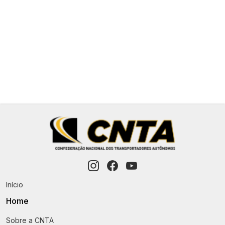
Veja mais!
‹
1
2
12
13
14
16
17
›
Início
Home
Sobre a CNTA