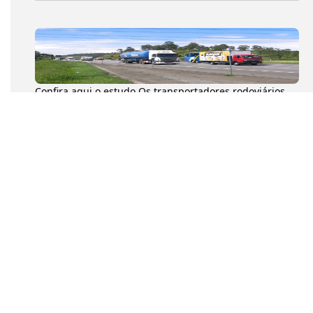
Confira aqui o estudo Os transportadores rodoviários
autônomos de cargas (TACs) movimentaram 204,6
milhões de toneladas...
Na tarde desta quarta-feira (8), o presidente da
Confederação Nacional dos Transportadores
Autônomos (CNTA), Diumar Buen...