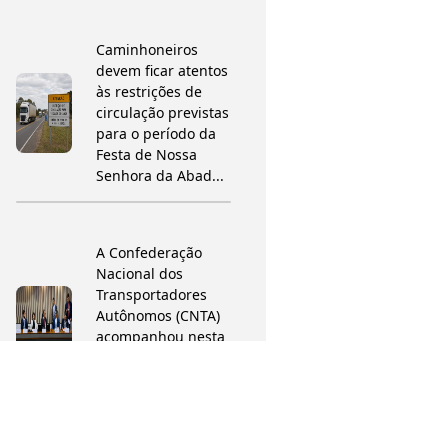
Caminhoneiros
devem ficar atentos
às restrições de
circulação previstas
para o período da
Festa de Nossa
Senhora da Abad...
A Confederação
Nacional dos
Transportadores
Autônomos (CNTA)
acompanhou nesta
terça-feira a
reunião da
Comissão de Infra...