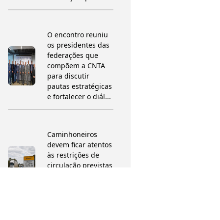
O encontro reuniu
os presidentes das
federações que
compõem a CNTA
para discutir
pautas estratégicas
e fortalecer o diál...
Caminhoneiros
devem ficar atentos
às restrições de
circulação previstas
para o período da
Festa de Nossa
Senhora da Abad...