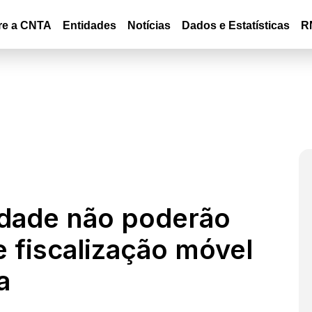
re a CNTA
Entidades
Notícias
Dados e Estatísticas
R
idade não poderão
e fiscalização móvel
a